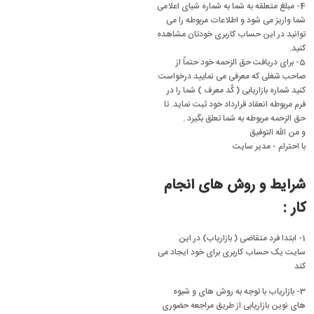
4- مبلغ متعلقه به شما به شماره شبای اعلامی
شما واریز می شود و اطلاعات مربوطه را می
توانید در این حساب کاربری خودتان مشاهده
کنید.
5- برای دریافت حق الزحمه خود حتماً از
صاحب شغلی که معرفی می نمایید درخواست
کنید شماره بازاریابی ( کُد معرف ) شما را در
فرم مربوطه انعقاد قرارداد خود ثبت نماید. تا
حق الزحمه مربوطه به شما تعلق بگیرد .
و من الله التوفیق
با احترام - مدیر سایت
شرایط و روش های انجام
کار :
1- ابتدا فرد متقاضی ( بازاریاب) در این
سایت یک حساب کاربری برای خود ایجاد می
کند
3- بازاریاب با توجه به روش های و شیوه
های نوین بازاریابی از طریق مراجعه حضوری