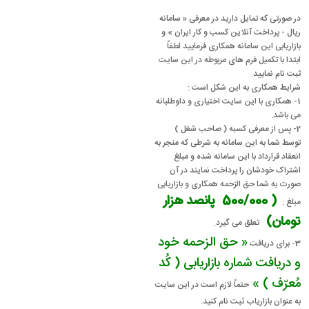
در صورتی که تمایل دارید در معرفی « سامانه
ریال - پرداخت آنلاین کسب و کار ایران » و
بازاریابی این سامانه همکاری فرمایید لطفاً
ابتدا با تکمیل فرم های مربوطه در این سایت
ثبت نام نمایید.
شرایط همکاری به این شکل است :
1- همکاری با این سایت اختیاری و داوطلبانه
می باشد.
2- پس از معرفی کسبه ( صاحب شغل )
توسط شما به این سامانه به شرطی که منجر به
انعقاد قرارداد با این سامانه شده و مبلغ
اشتراک خودشان را پرداخت نمایند در آن
صورت به شما حق الزحمه همکاری و بازاریابی
( 500/000 پانصد هزار
مبلغ :
تومان)
تعلق می گیرد.
« حق الزحمه خود
3- برای دریافت
و دریافت شماره بازاریابی ( کُد
مُعرّف ) »
حتماً لازم است در این سایت
به عنوان بازاریاب ثبت نام کنید.